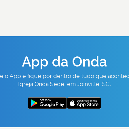
App da Onda
xe o App e fique por dentro de tudo que acontec
Igreja Onda Sede, em Joinville, SC.