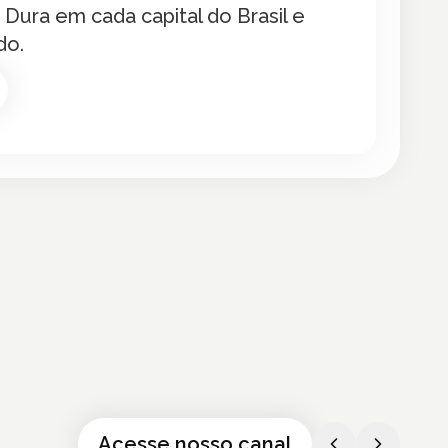
Dura em cada capital do Brasil e
do.
Contribua
Faça parte de algo maior do que
você!
Contribua
Acesse nosso canal